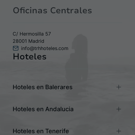
Oficinas Centrales
C/ Hermosilla 57
28001 Madrid
info@trhhoteles.com
Hoteles
Hoteles en Balerares
TRH Palmanova Beach Apartments
Hoteles en Andalucia
(+34) 971 648 235
Calle Paris 2, 07181 Palmanova, Calviá
TRH La Motilla
recepcion@palmanovabeach.com
Hoteles en Tenerife
(+34) 955 66 68 16