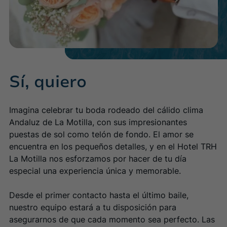
Baeza
Mallorca
(+34) 955 666 816
TRH Ciudad de Baeza
Palmanova Beach Apartments
Conoce el hotel
Conoce el hotel
(+34) 952 485 800
Sí, quiero
Málaga
Mallorca
TRH Paraíso
TRH Palmanova Suites
Imagina celebrar tu boda rodeado del cálido clima
Conoce el hotel
Conoce el hotel
(+34) 953 748130
Andaluz de La Motilla, con sus impresionantes
puestas de sol como telón de fondo. El amor se
encuentra en los pequeños detalles, y en el Hotel TRH
La Motilla nos esforzamos por hacer de tu día
(+34) 971 68 28 86
especial una experiencia única y memorable.
Desde el primer contacto hasta el último baile,
nuestro equipo estará a tu disposición para
(+34) 952 883 000
asegurarnos de que cada momento sea perfecto. Las