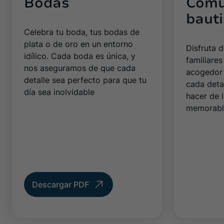
Bodas
Comu
baut
Celebra tu boda, tus bodas de
plata o de oro en un entorno
Disfruta 
idílico. Cada boda es única, y
familiare
nos aseguramos de que cada
acogedor 
detalle sea perfecto para que tu
cada deta
día sea inolvidable
hacer de 
memorabl
Descargar PDF