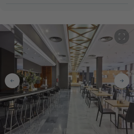
expectativas.
Nuestro compromiso con la calidad se refleja en
cada plato que servimos, desde las frescas y jugosas
gambas de la costa hasta las tiernas y sabrosas
carnes locales. Además, somos especialistas en
arroces, con una variedad de opciones que incluyen
paellas tradicionales y creaciones modernas que te
transportarán a los sabores de la costa mediterránea.
Imagina una cena romántica con tu pareja en nuestro
encantador restaurante, disfrutando de una exquisita
comida con maridaje. Mientras compartís momentos
especiales juntos, tus hijos pueden jugar
despreocupadamente en nuestro generoso jardín.