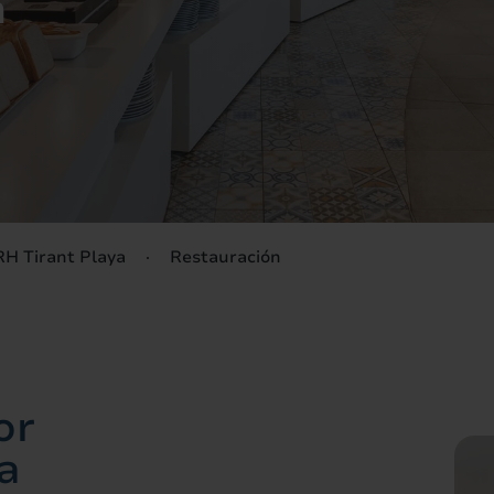
n
Má
(+34) 95
TRH 
(+34) 95
(+34) 95
H Tirant Playa
Restauración
(+34) 97
or
(+34) 95
a