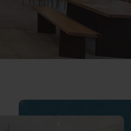
laga
Mallorca
5 666 816
Paraíso
TRH Palmanova Suites
2 485 800
3 748130
1 68 28 86
2 883 000