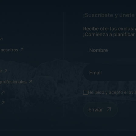
¡Suscríbete y únete 
Recibe ofertas exclusi
¡Comienza a planificar
 nosotros
r
profesionales
He leído y acepto el
avi
Enviar