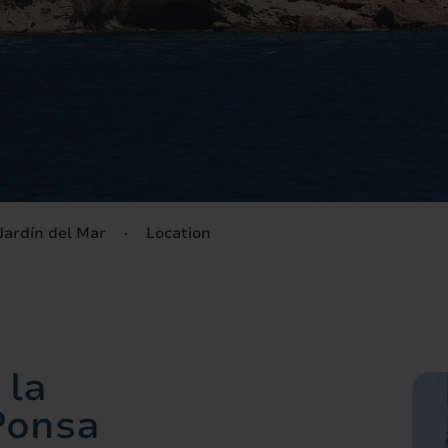
M
(+34) 955 
TR
(+34) 952 
(+34) 953 
Jardín del Mar
Location
(+34) 971 
 la
(+34) 952 
Ponsa