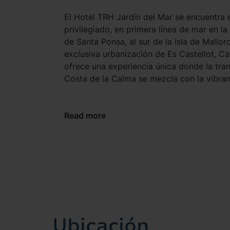
El Hotel TRH Jardín del Mar se encuentra 
privilegiado, en primera línea de mar en la
de Santa Ponsa, al sur de la isla de Mallor
exclusiva urbanización de Es Castellot, Cal
ofrece una experiencia única donde la tran
Costa de la Calma se mezcla con la vibran
Mediterráneo.
La ubicación es ideal: estamos a solo 900
Read more
playa principal de Santa Ponsa y rodeado
restaurantes, perfectos para disfrutar de 
local. Además, se encuentran los principa
de Calvià a corta distancia. A solo 25 km
Palma de Mallorca y a 15 km del centro de 
hotel ofrece un acceso fácil a la vibrante 
por su impresionante catedral y su oferta c
gastronómica. Sin duda, un lugar perfecto 
Ubicación
todo lo que Mallorca tiene para ofrecer, y