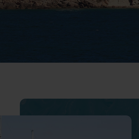
álaga
Majorca
666 816
H Paraíso
TRH Palmanova Suites
485 800
748130
68 28 86
883 000