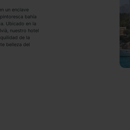
en un enclave
 pintoresca bahía
ca. Ubicado en la
vià, nuestro hotel
quilidad de la
te belleza del
 metros de la
s de bares y
la gastronomía
les campos de golf
 del aeropuerto de
la ciudad, el
capital, famosa
ultural y
para disfrutar de
a sea para