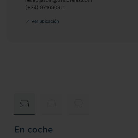
recep.jardin@trhhoteles.com
(+34) 971690911
Ver ubicación
En coche