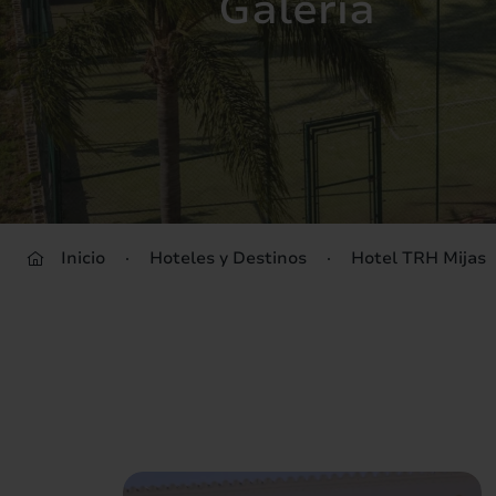
Galería
Inicio
Hoteles y Destinos
Hotel TRH Mijas